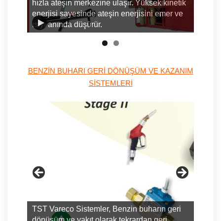
yangın
hızla ateşin merkezine ulaşır. Yüksek kinetik
Ateşi 
elede
enerjisi sayesinde ateşin enerjisini emer ve
söndü
ısıyı anında düşürür.
etkin 
BENZİN BUHARI GERİ DÖNÜŞÜM VE KAZANIM
SİSTEMLERİ
TST Vareco Sistemler, Benzin buharın geri
TST Va
dönüşüm ve yakıt olarak tekrardan geri
dönüşü