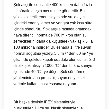
Şok atışı ile su, saatte 400 km. den daha fazla
bir süratle ateşin merkezine gönderilir. Bu
yüksek kinetik enerji sayesinde su, ateşin
içindeki enerjiyi emer ve yangını çok kısa süre
içinde söndürür. Şok atışı sırasında ortamdaki
hava direnci, normalde 700 mikron olan su
zerreciklerini daha da küçülterek yaklaşık 5 ila
100 mikrona indirger. Bu esnada 1 litre suyun
normal soğutma yüzeyi 5,8 m ² ‘ den 60 m² ‘ ye
çıkar. Bu şekilde kapalı odadaki ölümcül ısı, 2-3
litrelik şok atışıyla 1000 °C ‘ den birkaç saniye
içerisinde 40 °C ‘ ye düşer. Şok söndürme
yönteminin ana prensibi, suyun en yüksek
verimle kullanılması esasına dayanır.
Bir başka deyişle IFEX sistemleriyle
püskürtülen 1 litre su, klasik sistemler ile