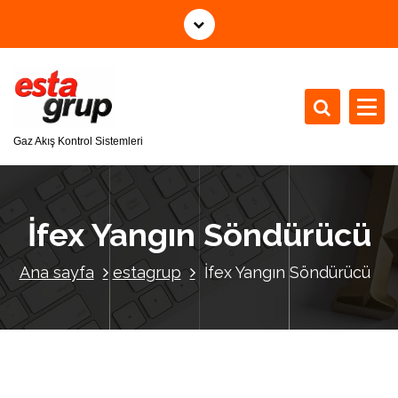
İ
ç
e
r
i
ğ
e
Gaz Akış Kontrol Sistemleri
g
e
ç
İfex Yangın Söndürücü
Ana sayfa
estagrup
İfex Yangın Söndürücü