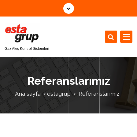
İ
ç
e
r
i
ğ
e
Gaz Akış Kontrol Sistemleri
g
e
ç
Referanslarımız
Ana sayfa
estagrup
Referanslarımız