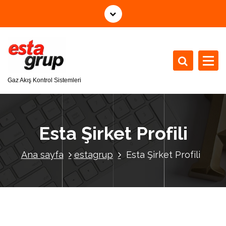
İ
ç
e
r
i
ğ
e
Gaz Akış Kontrol Sistemleri
g
e
ç
Esta Şirket Profili
Ana sayfa
estagrup
Esta Şirket Profili